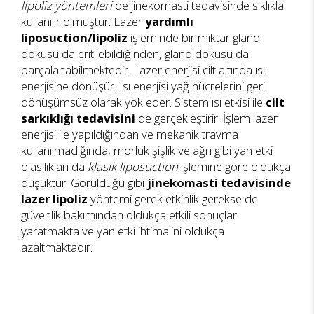
lipoliz
yöntemleri
de jinekomasti tedavisinde sıklıkla
kullanılır olmuştur. Lazer
yardımlı
liposuction/lipoliz
işleminde bir miktar gland
dokusu da eritilebildiğinden, gland dokusu da
parçalanabilmektedir. Lazer enerjisi cilt altında ısı
enerjisine dönüşür. Isı enerjisi yağ hücrelerini geri
dönüşümsüz olarak yok eder. Sistem ısı etkisi ile
cilt
sarkıklığı tedavisini
de gerçekleştirir. İşlem lazer
enerjisi ile yapıldığından ve mekanik travma
kullanılmadığında, morluk şişlik ve ağrı gibi yan etki
olasılıkları da
klasik liposuction
işlemine göre oldukça
düşüktür. Görüldüğü gibi
jinekomasti tedavisinde
lazer lipoliz
yöntemi gerek etkinlik gerekse de
güvenlik bakımından oldukça etkili sonuçlar
yaratmakta ve yan etki ihtimalini oldukça
azaltmaktadır.