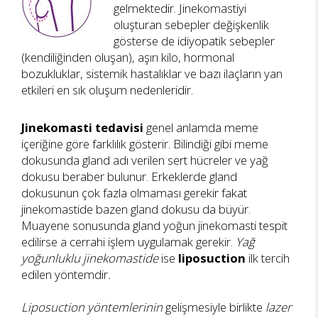
gelmektedir. Jinekomastiyi
oluşturan sebepler değişkenlik
gösterse de idiyopatik sebepler
(kendiliğinden oluşan), aşırı kilo, hormonal
bozukluklar, sistemik hastalıklar ve bazı ilaçların yan
etkileri en sık oluşum nedenleridir.
Jinekomasti tedavisi
genel anlamda meme
içeriğine göre farklılık gösterir. Bilindiği gibi meme
dokusunda gland adı verilen sert hücreler ve yağ
dokusu beraber bulunur. Erkeklerde gland
dokusunun çok fazla olmaması gerekir fakat
jinekomastide bazen gland dokusu da büyür.
Muayene sonusunda gland yoğun jinekomasti tespit
edilirse a cerrahi işlem uygulamak gerekir.
Yağ
yoğunluklu jinekomastide
ise
liposuction
ilk tercih
edilen yöntemdir
.
Liposuction yöntemlerinin
gelişmesiyle birlikte
lazer