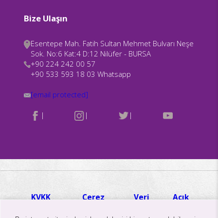
Bize Ulaşın
Esentepe Mah. Fatih Sultan Mehmet Bulvarı Neşe
Sok. No:6 Kat:4 D:12 Nilüfer - BURSA
+90 224 242 00 57
+90 533 593 18 03 Whatsapp
[email protected]
|
|
|
KVKK
Çerez
Veri
Açık
Hakkında
Politikası
İmha ve
Rıza