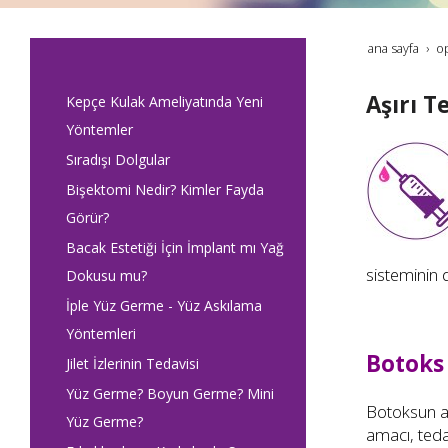
ana sayfa
op
Aşırı T
Kepçe Kulak Ameliyatında Yeni
Yöntemler
Sıradışı Dolgular
Bişektomi Nedir? Kimler Fayda
Görür?
Bacak Estetiği İçin İmplant mı Yağ
sisteminin 
Dokusu mu?
İple Yüz Germe - Yüz Askılama
Yöntemleri
Botoks 
Jilet İzlerinin Tedavisi
Yüz Germe? Boyun Germe? Mini
Botoksun aş
Yüz Germe?
amacı, teda