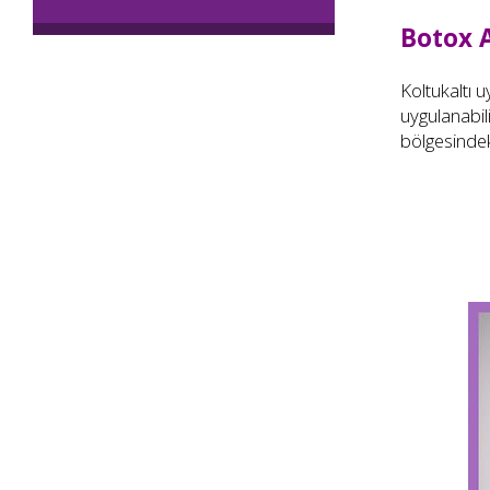
Botox A
Koltukaltı 
uygulanabil
bölgesindeki