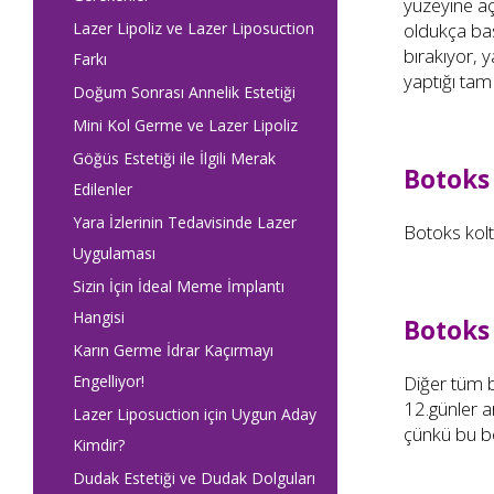
yüzeyine açı
Lazer Lipoliz ve Lazer Liposuction
oldukça bas
bırakıyor, 
Farkı
yaptığı tam
Doğum Sonrası Annelik Estetiği
Mini Kol Germe ve Lazer Lipoliz
Göğüs Estetiği ile İlgili Merak
Botoks
Edilenler
Yara İzlerinin Tedavisinde Lazer
Botoks koltu
Uygulaması
Sizin İçin İdeal Meme İmplantı
Hangisi
Botoks 
Karın Germe İdrar Kaçırmayı
Engelliyor!
Diğer tüm b
12.günler a
Lazer Liposuction için Uygun Aday
çünkü bu bö
Kimdir?
Dudak Estetiği ve Dudak Dolguları