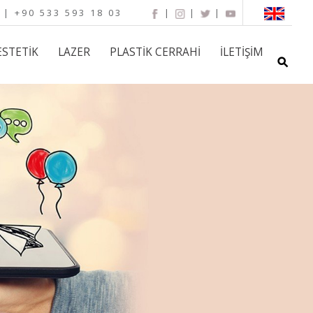
 | +90 533 593 18 03
|
|
|
ESTETIK
LAZER
PLASTIK CERRAHI
İLETIŞIM