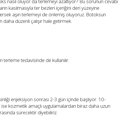
botoks nasıl oluyor da terlemeyi azaltıyor? Bu sorunun cevabı
ın kasılmasıyla ter bezleri içeriğini deri yüzeyine
edersek aşırı terlemeyi de önlemiş oluyoruz. Botoksun
ı daha düzenli çalışır hale getirmek.
ı terleme tedavisinde de kullanılır.
nliği enjeksiyon sonrası 2-3 gün içinde başlıyor. 10-
üresi ise kozmetik amaçlı uygulamalardan biraz daha uzun
sında sürecektir diyebiliriz.