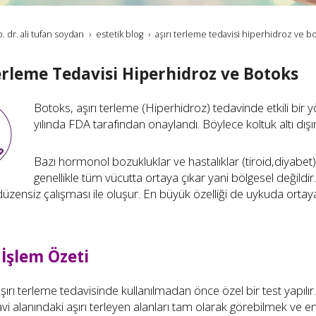
. dr. ali tufan soydan
estetik blog
aşırı terleme tedavisi hiperhidroz ve b
erleme Tedavisi Hiperhidroz ve Botoks
Botoks, aşırı terleme (Hiperhidroz) tedavinde etkili bir y
yılında FDA tarafından onaylandı. Böylece koltuk altı dışınd
Bazı hormonol bozukluklar ve hastalıklar (tiroid,diyabet) a
genellikle tüm vücutta ortaya çıkar yani bölgesel değildi
düzensiz çalışması ile oluşur. En büyük özelliği de uykuda orta
İşlem Özeti
ırı terleme tedavisinde kullanılmadan önce özel bir test yapılır. 
vi alanındaki aşırı terleyen alanları tam olarak görebilmek ve en