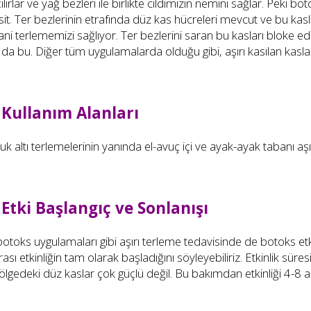
lırlar ve yağ bezleri ile birlikte cildimizin nemini sağlar. Peki 
it. Ter bezlerinin etrafında düz kas hücreleri mevcut ve bu kaslar
yani terlememizi sağlıyor. Ter bezlerini saran bu kasları bloke 
 da bu. Diğer tüm uygulamalarda olduğu gibi, aşırı kasılan kaslar
 Kullanım Alanları
k altı terlemelerinin yanında el-avuç içi ve ayak-ayak tabanı aşır
Etki Başlangıç ve Sonlanışı
otoks uygulamaları gibi aşırı terleme tedavisinde de botoks etki
rası etkinliğin tam olarak başladığını söyleyebiliriz. Etkinlik s
lgedeki düz kaslar çok güçlü değil. Bu bakımdan etkinliği 4-8 ara