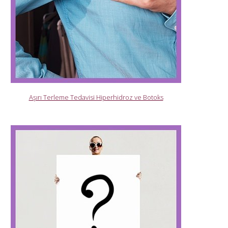
Aşırı Terleme Tedavisi Hiperhidroz ve Botoks