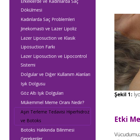
Erkeklerde ve Kadınlarda Saç
Dökülmesi
Kadınlarda Saç Problemleri
Jinekomasti ve Lazer Lipoliz
Lazer Liposuction ve Klasik
Liposuction Farkı
Lazer Liposuction ve Lipocontrol
Sistemi
Dolgular ve Diğer Kullanım Alanları
Işık Dolgusu
Göz Altı Işık Dolguları
Şekil 1:
İyo
Mükemmel Meme Oranı Nedir?
Aşırı Terleme Tedavisi Hiperhidroz
Etki M
ve Botoks
Botoks Hakkında Bilinmesi
Vücudumuzda
Gerekenler