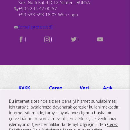
Sok. No:6 Kat:4 D:12 Nilüfer - BURSA
+90 224 242 00 57
+90 533 593 18 03 Whatsapp
[email protected]
|
|
|
KVKK
Çerez
Veri
Açık
Hakkında
Politikası
İmha ve
Rıza
Aydınlatma
Aydınlatma
Saklama
Metni
Bu internet sitesinde sizlere daha iyi hizmet sunulabilmesi
Metni
Metni
Politikası
için tarayıcı ayarlarınıza dayanarak çerezler kullanılmaktadır.
İnternet sitemizde, tarayıcı ayarlarınız dışında başka bir
çerez barındırmıyoruz, mevcut çerezlerle kişisel verilerinizi
işlemiyoruz. Çerezler hakkında detaylı bilgi için lütfen
Çerez