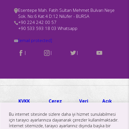
Esentepe Mah. Fatih Sultan Mehmet Bulvarı Neşe
Sok. No:6 Kat:4 D:12 Nilüfer - BURSA
+90 224 242 00 57
+90 533 593 18 03 Whatsapp
[email protected]
|
|
|
KVKK
Çerez
Veri
Açık
Hakkında
Politikası
İmha ve
Rıza
Aydınlatma
Aydınlatma
Saklama
Metni
Bu internet sitesinde sizlere daha iyi hizmet sunulabilmesi
için tarayıcı ayarlarınıza dayanarak çerezler kullanılmaktadır.
Metni
Metni
Politikası
İnternet sitemizde, tarayıcı ayarlarınız dışında başka bir