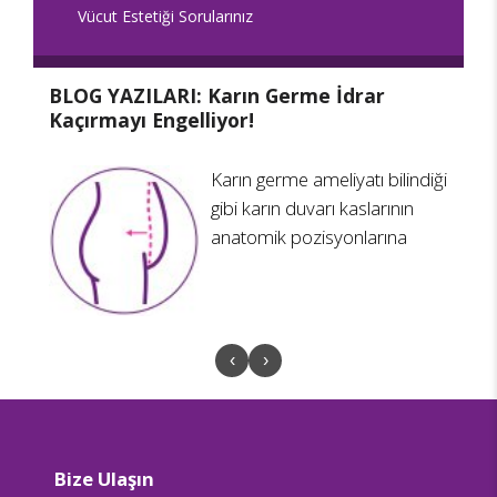
Vücut Estetiği Sorularınız
BLOG YAZILARI: Karın Germe İdrar
B
Kaçırmayı Engelliyor!
K
Karın germe ameliyatı bilindiği
gibi karın duvarı kaslarının
anatomik pozisyonlarına
‹
›
Bize Ulaşın