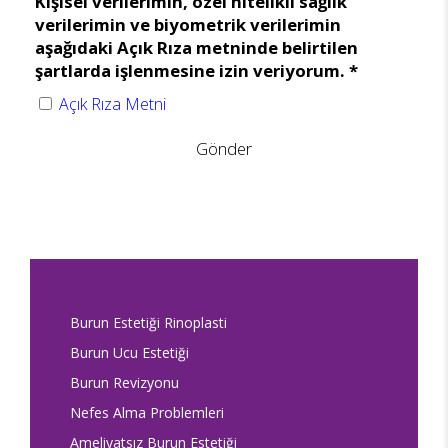
Kişisel verilerimin, özel nitelikli sağlık
verilerimin ve biyometrik verilerimin
aşağıdaki Açık Rıza metninde belirtilen
şartlarda işlenmesine izin veriyorum. *
Açık Rıza Metni
Gönder
Burun Estetiği Rinoplasti
Burun Ucu Estetiği
Burun Revizyonu
Nefes Alma Problemleri
Ameliyatsız Burun Estetiği