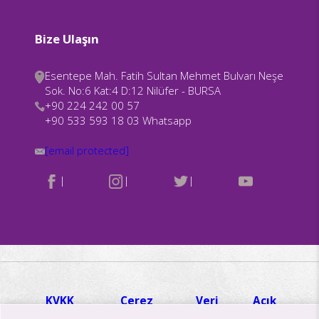
Bize Ulaşın
Esentepe Mah. Fatih Sultan Mehmet Bulvarı Neşe
Sok. No:6 Kat:4 D:12 Nilüfer - BURSA
+90 224 242 00 57
+90 533 593 18 03 Whatsapp
[email protected]
|
|
|
KVKK
Çerez
Veri
Açık
Hakkında
Politikası
İmha ve
Rıza