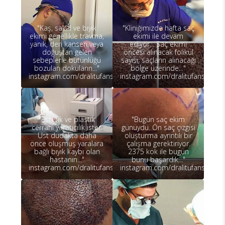
"Kaş, sakal ve bıyık
"Kliniğimizde hafta saç
ekimi genellikle travma,
ekimi ile devam
yanık, deri kanseri veya
ediyor... Saç ekimi
doğuştan gelen
öncesi alınacak folikül
sebeplerle bütünlüğü
sayısı, saçların alınacağı
bozulan dokuların..."
bölge üzerinde..."
instagram.com/dralitufansoydan
instagram.com/dralitufansoydan
"Estetik ve plastik
"Bugün saç ekim
cerrahi yaratıcılık ister.
günüydü. Ön saç çizgisi
Üst dudakta daha
oluşturma ayrıntılı bir
önce oluşmuş yaralara
çalışma gerektiriyor.
bağlı bıyık kaybı olan
2375 kök ile bugün
hastanın..."
bunu başardık..."
instagram.com/dralitufansoydan
instagram.com/dralitufansoydan