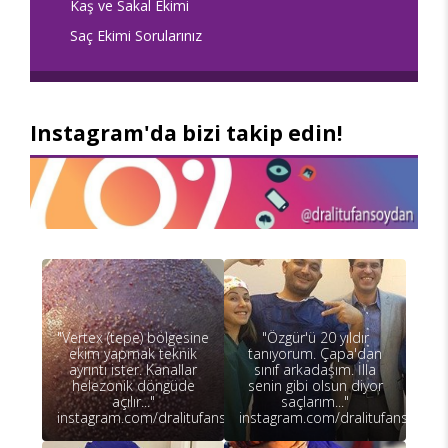
Kaş ve Sakal Ekimi
Saç Ekimi Sorularınız
Instagram'da bizi takip edin!
"Vertex (tepe) bölgesine
"Özgür'ü 20 yıldır
ekim yapmak teknik
tanıyorum. Çapa'dan
ayrıntı ister. Kanallar
sınıf arkadaşım. İlla
helezonik döngüde
senin gibi olsun diyor
açılır..."
saçlarım..."
instagram.com/dralitufansoydan
instagram.com/dralitufansoydan