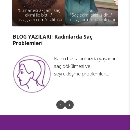
"Cumartesi akşamı saç
ekimi ile bitti..."
"Saç ekimi ekip işidir…"
instagram.com/dralitufansoydan
instagram.com/dralitufansoydan
BLOG YAZILARI: Kadınlarda Saç
B
Problemleri
N
Kadın hastalarımızda yaşanan
saç dökülmesi ve
seyrekleşme problemleri...
‹
›