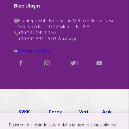
Bize Ulaşın
Esentepe Mah. Fatih Sultan Mehmet Bulvarı Neşe
Sok. No:6 Kat:4 D:12 Nilüfer - BURSA
+90 224 242 00 57
+90 533 593 18 03 Whatsapp
[email protected]
|
|
|
KVKK
Çerez
Veri
Açık
Hakkında
Politikası
İmha ve
Rıza
Aydınlatma
Aydınlatma
Saklama
Metni
Bu internet sitesinde sizlere daha iyi hizmet sunulabilmesi